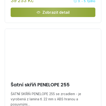
39 253 Kč
3. - 5. týdnů
Zobrazit detail
Šatní skříň PENELOPE 255
ŠATNÍ SKŘÍŇ PENELOPE 255 se zrcadlem - je
vyrobená z lamina tl. 22 mm s ABS hranou a
posuvnými…