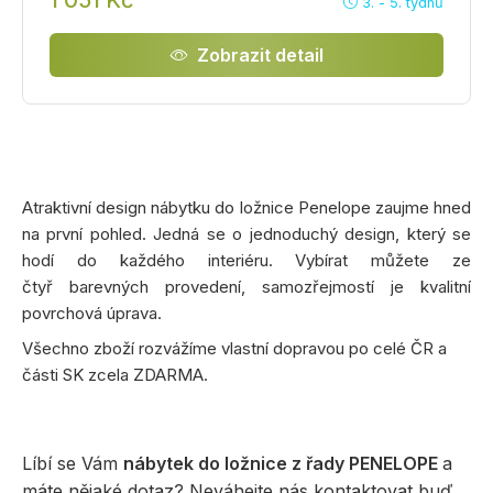
1 051 Kč
3. - 5. týdnů
Zobrazit detail
Atraktivní design nábytku do ložnice Penelope zaujme hned
na první pohled. Jedná se o jednoduchý design, který se
hodí do každého interiéru. Vybírat můžete ze
čtyř barevných provedení, samozřejmostí je kvalitní
povrchová úprava.
Všechno zboží rozvážíme vlastní dopravou po celé ČR a
části SK zcela ZDARMA.
Líbí se Vám
nábytek do ložnice z řady PENELOPE
a
máte nějaké dotaz? Neváhejte nás kontaktovat buď