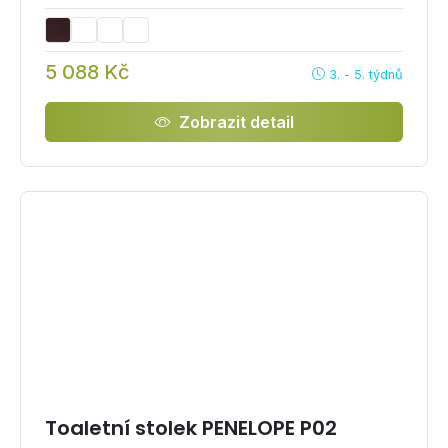
5 088 Kč
3. - 5. týdnů
Zobrazit detail
Toaletní stolek PENELOPE P02