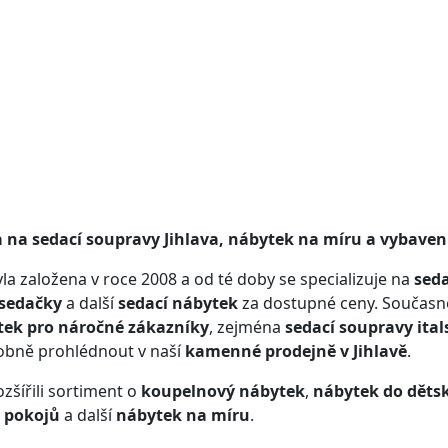
a na sedací soupravy Jihlava, nábytek na míru a vybavení
la založena v roce 2008 a od té doby se specializuje na
seda
sedačky
a další
sedací nábytek
za dostupné ceny. Současn
tek pro náročné zákazníky
, zejména
sedací soupravy ital
sobně prohlédnout v naší
kamenné prodejně v Jihlavě
.
zšířili sortiment o
koupelnový nábytek
,
nábytek do děts
 pokojů
a další
nábytek na míru
.