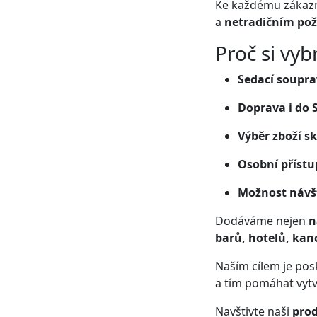
Ke každému zákazní
a
netradičním p
Proč si vyb
Sedací soupra
Doprava i do 
Výběr zboží s
Osobní přístu
Možnost návšt
Dodáváme nejen
n
barů, hotelů, kanc
Naším cílem je po
a tím pomáhat vytv
Navštivte naši
prod