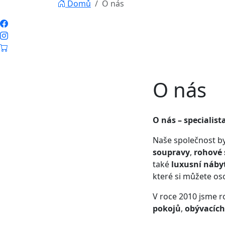
Domů
O nás
O nás
O nás – specialist
Naše společnost by
soupravy
,
rohové 
také
luxusní náby
které si můžete o
V roce 2010 jsme ro
pokojů
,
obývacích