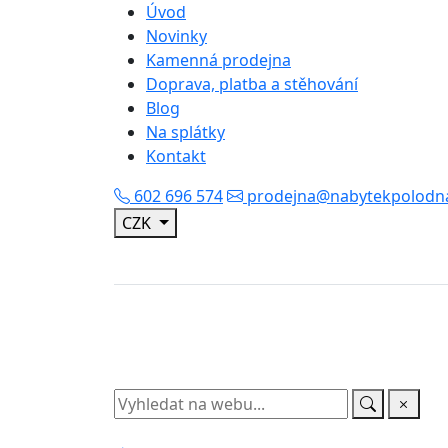
Úvod
Novinky
Kamenná prodejna
Doprava, platba a stěhování
Blog
Na splátky
Kontakt
602 696 574
prodejna@nabytekpolodna
CZK
AKCE
SKLADEM
Sedací
Obývací
soupravy
pokoj