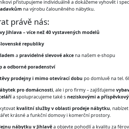
kovi přistupujeme individuálně a dokážeme vyhovět i spec
ožadavkům
na výrobu čalouněného nábytku.
rat právě nás:
vy Jihlava – více než 40 vystavených modelů
Slovenské republiky
kladem
a
pravidelné slevové akce
na našem e-shopu
p a odborné poradenství
ěvy prodejny i mimo otevírací dobu
po domluvě na tel. 6
ábytek pro domácnosti
, ale i pro firmy – zajišťujeme
vybav
eláří
a spolupracujeme také s
neziskovými a příspěvkov
skytovat
kvalitní služby v oblasti prodeje nábytku
, nabíze
ářet krásné a funkční domovy i komerční prostory.
ejnu nábytku v Jihlavě
a objevte pohodlí a kvalitu za férov