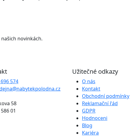
 našich novinkách.
akt
Užitečné odkazy
 696 574
O nás
dejna@nabytekpolodna.cz
Kontakt
Obchodní podmínky
kova 58
Reklamační řád
a 586 01
GDPR
Hodnoceni
Blog
Kariéra