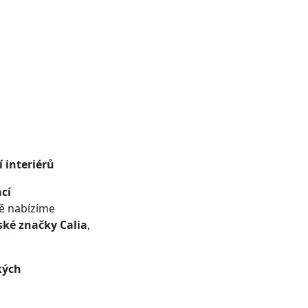
 interiérů
cí
ě nabízíme
ské značky Calia
,
kých