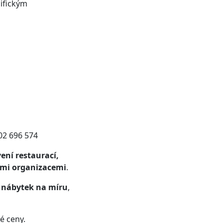
ifickým
02 696 574
ení restaurací,
ými organizacemi
.
t
nábytek na míru
,
é ceny.