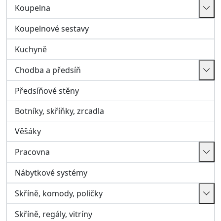
Věšáky
Pracovna
Nábytkové systémy
Skříně, komody, poličky
Skříně, regály, vitríny
Poličky, závěsné skříňky
Komody, truhly
Matrace a rošty
Matrace
Rošty
Bar, Zahrada, Ostatní