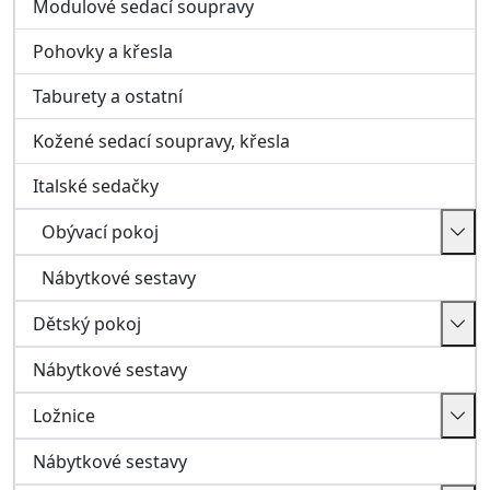
Nábytkové sestavy
Dětský pokoj
Nábytkové sestavy
Ložnice
Nábytkové sestavy
Koupelna
Koupelnové sestavy
Kuchyně
Chodba a předsíň
Předsíňové stěny
Botníky, skříňky, zrcadla