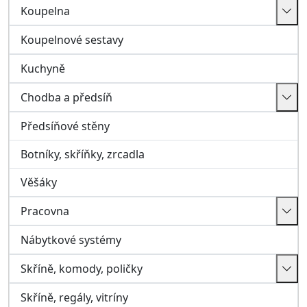
Nábytkové systémy
Skříně, komody, poličky
Skříně, regály, vitríny
Poličky, závěsné skříňky
Komody, truhly
Matrace a rošty
Matrace
Rošty
Bar, Zahrada, Ostatní
Zahrada, volný čas
Křesla relaxační,houpací