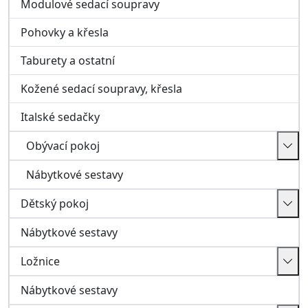
Ložnice
Nábytkové sestavy
Koupelna
Koupelnové sestavy
Kuchyně
Chodba a předsíň
Předsíňové stěny
Botníky, skříňky, zrcadla
Věšáky
Pracovna