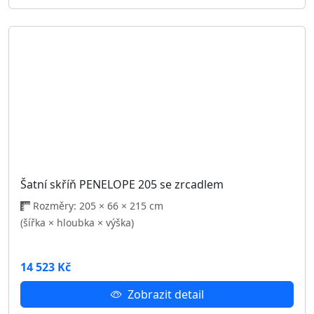
Odběr novinek
Přihlaste se k odběru a buďte informováni o našich
novinkách.
Přihlásit se
Úvod
Novinky
Kamenná prodejna
Doprava, platba a stěhování
Blog
Na splátky
Kontakt
Nábytek Polodna
Kvalitní nábytek za bezkonkurenční ceny.