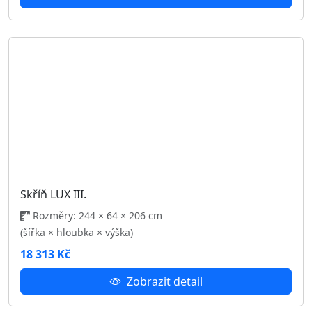
Šatní skříň FIFA se zrcadlem
Rozměry: 135 × 60 × 211 cm
(šířka × hloubka × výška)
10 640 Kč
Zobrazit detail