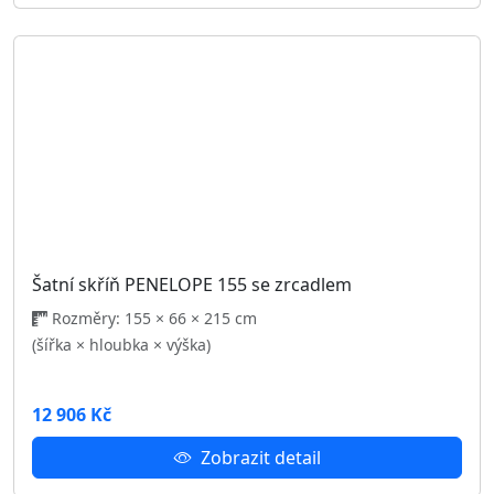
Kontakt
602 696 574
prodejna@nabytekpolodna.cz
Havlíčkova 58
Jihlava 586 01
Užitečné odkazy
O nás
Kontakt
Obchodní podmínky
Reklamační řád
GDPR