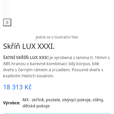
nábytek. Díky této vlastnosti si tak můžete sestavit
nábytek v jakékoliv místnosti v bytě či domě podle
sebe. Vhodné jsou především do předsíní, ložnic či
obývacích stěn a také do prostorů s moderním
nábytkem.
Materiál:
lamino tloušťky 16 mm s ABS hranou
hliníková ochrana na přední straně korpusu a
přední straně polic
kování Hettich
Barevné provedení:
korpus bílé barvy s kombinací bílého lesku a
zrcadel v černém lesklém rámečku na dveřích
Rozměry šatní skříně: