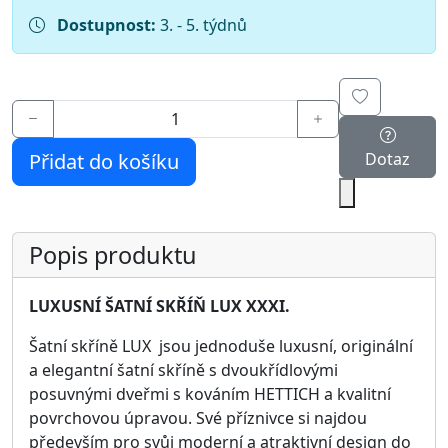
Šířka: 244 cm
Výška: 206 cm
Hloubka: 64 cm
Šatní skříň se dodává v demontu.
Pro bližší informace volejte 602 696 574 nebo pište
prodejna@nabytekpolodna.cz
Parametry produktu
Rozměry:
244 × 64 × 206 cm
Zrcadlo: