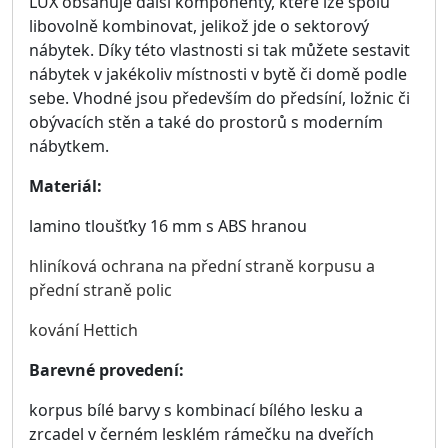
Rozměry: 244 × 64 × 206 cm
(šířka × hloubka × výška)
18 313 Kč
Zobrazit detail
Skříň LUX XXX.
Rozměry: 244 × 64 × 206 cm
(šířka × hloubka × výška)