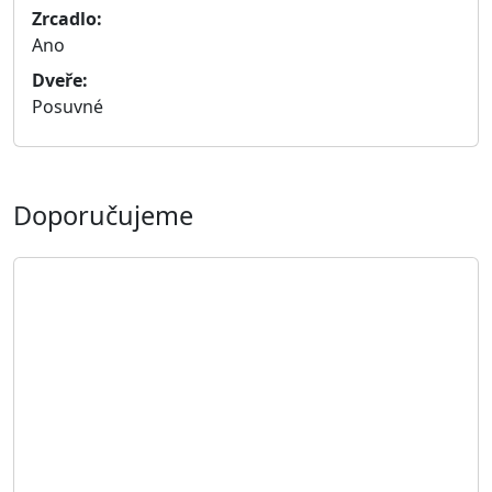
Zobrazit detail
Skříň LUX XXVII.
Rozměry: 244 × 64 × 206 cm
(šířka × hloubka × výška)
18 313 Kč
Zobrazit detail