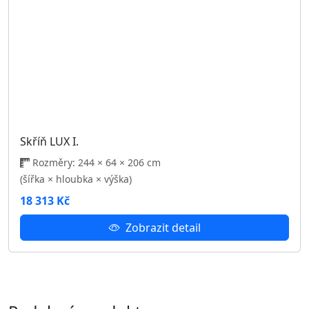
Šatní skříň PENELOPE 155 se zrcadlem
Rozměry: 155 × 66 × 215 cm
(šířka × hloubka × výška)
12 906 Kč
Zobrazit detail