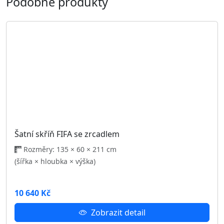
Šatní skříň BORA 250 se zrcadlem
Rozměry: 250 × 60 × 206 cm
(šířka × hloubka × výška)
14 739 Kč
Zobrazit detail