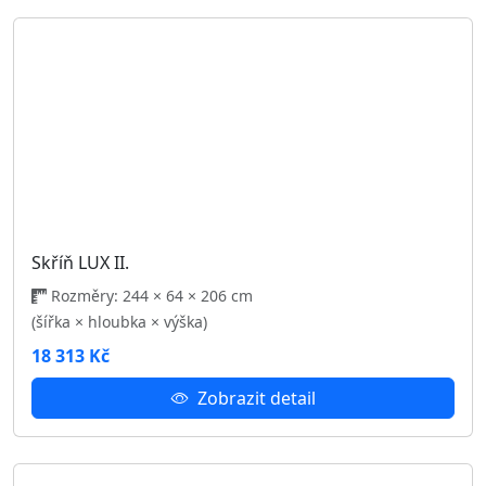
Šatní skříň PENELOPE 205 se zrcadlem
Rozměry: 205 × 66 × 215 cm
(šířka × hloubka × výška)
14 523 Kč
Zobrazit detail