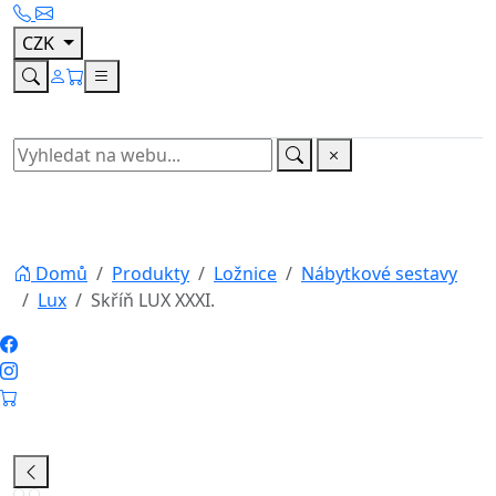
provedení drží krok s nejmodernějšími designy v
nábytkářském průmyslu. Vyrábí se z praktického
středně silného lamina, jež je jednak odolné proti
vlhkosti i chemikáliím a jednak umožňuje značnou
úsporu finanční, oproti klasickému masivu. Skříně
mají navíc i praktické ABS hrany, u kterých nehrozí
uštípnutí ani jiné mechanické poškození. Díky své
velké váze je tato šatní skříň velice stabilní. Krásný
design těchto skříní také podtrhuje barevné
provedení bílý korpus s kombinací bílého lesku a
zrcadel v černém lesklém rámečku na
dveřích. Skříň prakticky kombinuje horní polici s
šatní tyčí a poličkami po obou stranách tak, aby
bylo možné všechno Vaše oblečení pečlivě zařadit
do té nejvhodnější sekce úložného prostoru. Je
možné ji zakoupit samostatně nebo v
doporučeném nábytkovém systému LUX. Systém
LUX obsahuje další komponenty, které lze spolu
libovolně kombinovat, jelikož jde o sektorový