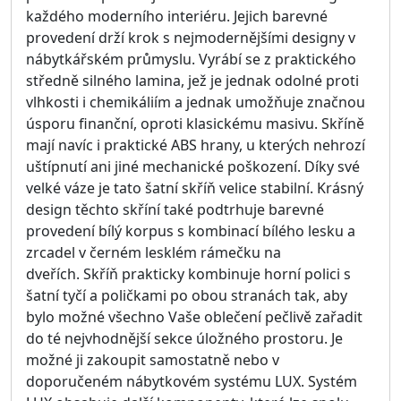
Ano
Dveře:
Posuvné
Doporučujeme
Skříň LUX XXXII.