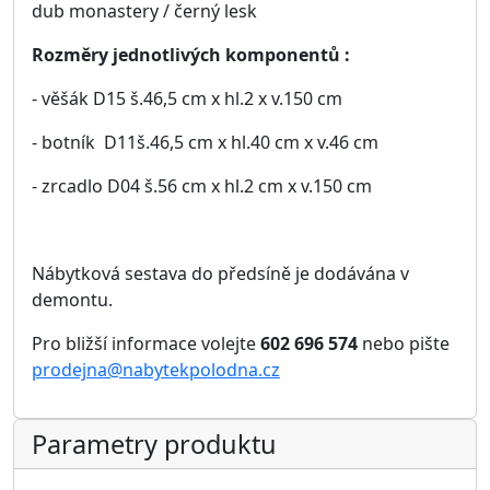
(šířka × hloubka × výška)
551 Kč
Zobrazit detail
Závěsná skříňka DANVER D-14
Rozměry: 120 × 35 × 32 cm