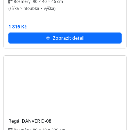
5 671 Kč
Zobrazit detail
Posuvná šatní skříň DANVER 250 D-13
Rozměry: 250 × 68 × 215 cm
(šířka × hloubka × výška)