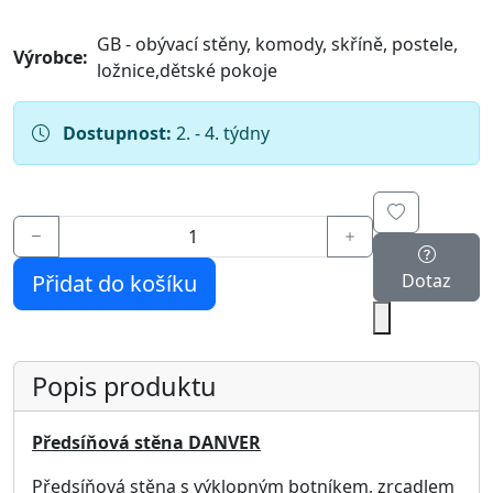
Materiál:
Lamino
Doporučujeme
Závěsné zrcadlo DANVER D-04