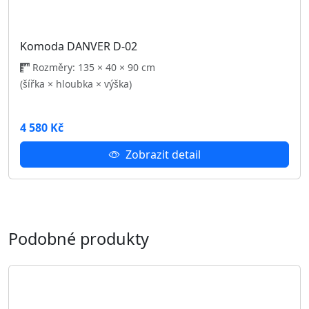
Předsíňová stěna HITT 1
Rozměry: 140 × 40 × 193 cm
(šířka × hloubka × výška)
7 921 Kč
Zobrazit detail