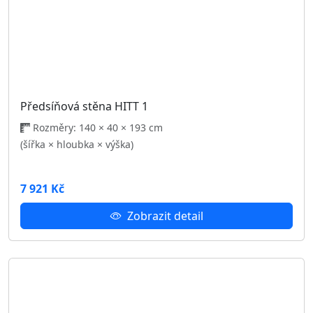
Kontakt
602 696 574
prodejna@nabytekpolodna.cz
Havlíčkova 58
Jihlava 586 01
Užitečné odkazy
O nás
Kontakt
Obchodní podmínky
Reklamační řád
GDPR
Hodnoceni
Blog
Kariéra
Nastavení cookies