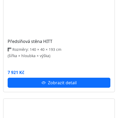
Přihlásit se
Úvod
Novinky
Kamenná prodejna
Doprava, platba a stěhování
Blog
Na splátky
Kontakt
Nábytek Polodna
Kvalitní nábytek za bezkonkurenční ceny.