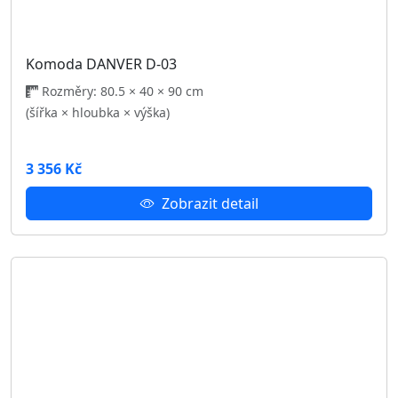
Předsíňová stěna HITT
Rozměry: 140 × 40 × 193 cm
(šířka × hloubka × výška)
7 921 Kč
Zobrazit detail