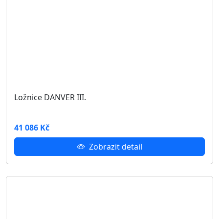
Komoda DANVER D-03
Rozměry: 80.5 × 40 × 90 cm
(šířka × hloubka × výška)
3 356 Kč
Zobrazit detail