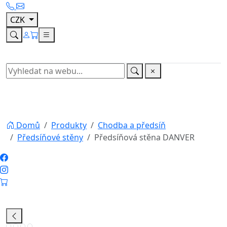
interiérů, předsíně, ale i haly, či dalších
místností. Moderní předsíňová stěna je výborné a
cenově dostupné řešení pro vaše oblečení a obuv.
Praktická předsíňová stěna je vhodná jako úložný
prostor na každodenní oblečení, ale i deštníky,
boty, hřebeny a další často používané předměty
před odchodem z bytu nebo domu. Předsíňová
stěna je vyrobena z kvalitního lamina, které věrně
imituje reliéf dřeva.
Předsíňová stěna je dostupná v
oblíbeném barevném dekoru
dub monastery.
Materiál:
lamino tl. 16 mm s ABS hranou
Barevné provedení:
dub monastery / černý lesk