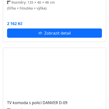
3 692 Kč
Zobrazit detail
Předsíňová stěna DANVER II.
Rozměry: 136 × 40 × 196 cm
(šířka × hloubka × výška)