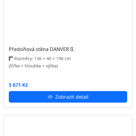
Předsíňová stěna MAT I
Rozměry: 223 × 40 × 203 cm
(šířka × hloubka × výška)
8 339 Kč
Zobrazit detail
Odběr novinek
Přihlaste se k odběru a buďte informováni o našich
novinkách.