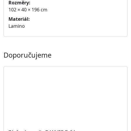
(šířka × hloubka × výška)
1 754 Kč
Zobrazit detail
Vitrína DANVER D-16
Rozměry: 50 × 40 × 200 cm