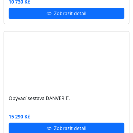
Manželská postel DANVER D-06
Rozměry: 182 × 213 × 105 cm
(šířka × hloubka × výška)
14 831 Kč
Zobrazit detail