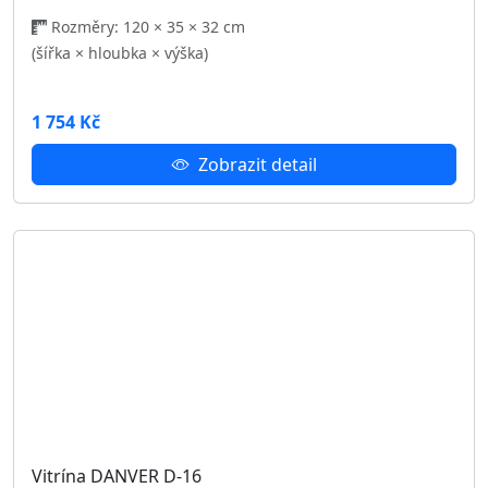
2 162 Kč
Zobrazit detail
TV komoda s policí DANVER D-09
Rozměry: 90 × 40 × 46 cm
(šířka × hloubka × výška)