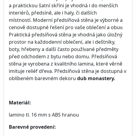
Rozměry: 56 × 2 × 150 cm
(šířka × hloubka × výška)
1 520 Kč
Zobrazit detail
Závěsná police DANVER D-07
Rozměry: 100 × 21 × 30 cm