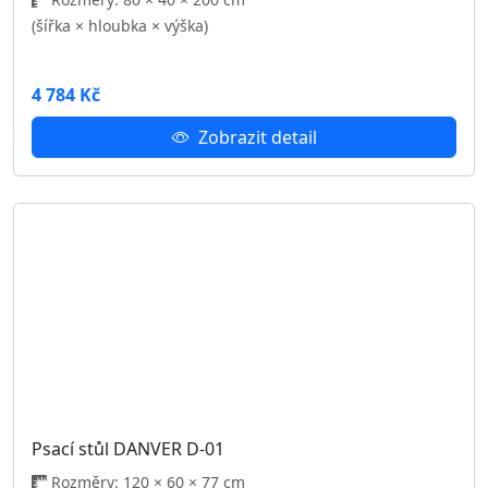
19 961 Kč
Zobrazit detail
Posuvná šatní skříň DANVER 150 D-12
Rozměry: 150 × 68.5 × 215 cm
(šířka × hloubka × výška)