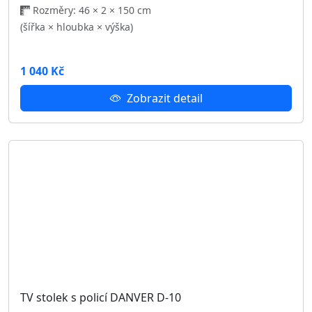
4 784 Kč
Zobrazit detail
Psací stůl DANVER D-01
Rozměry: 120 × 60 × 77 cm
(šířka × hloubka × výška)