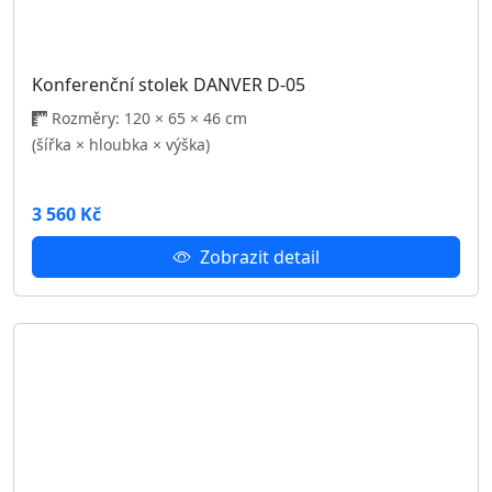
Předsíňová stěna DANVER II.
Rozměry: 136 × 40 × 196 cm
(šířka × hloubka × výška)
5 671 Kč
Zobrazit detail