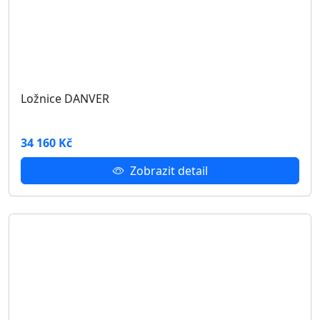
Komoda DANVER D-02
Rozměry: 135 × 40 × 90 cm
(šířka × hloubka × výška)
4 580 Kč
Zobrazit detail
Podobné produkty