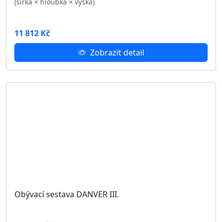
Noční stolek DANVER D-11
Rozměry: 46 × 40 × 46 cm
(šířka × hloubka × výška)
1 204 Kč
Zobrazit detail