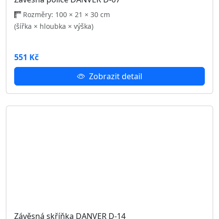
(šířka × hloubka × výška)
1 040 Kč
Zobrazit detail
TV stolek s policí DANVER D-10
Rozměry: 135 × 40 × 46 cm
(šířka × hloubka × výška)