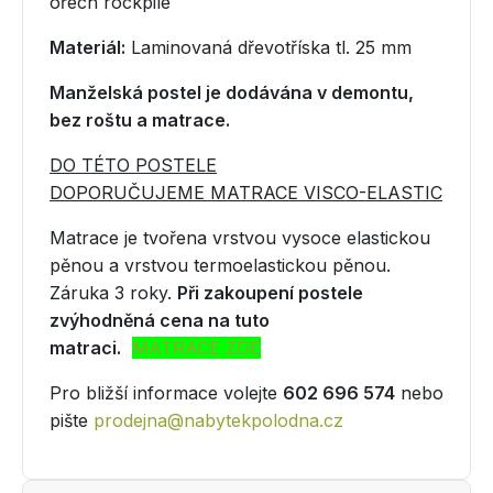
ořech rockpile
Materiál:
Laminovaná dřevotříska tl. 25 mm
Manželská postel je dodávána v demontu,
bez roštu a matrace.
DO TÉTO POSTELE
DOPORUČUJEME MATRACE VISCO-ELASTIC
Matrace je tvořena vrstvou vysoce elastickou
pěnou a vrstvou termoelastickou pěnou.
Záruka 3 roky.
Při zakoupení postele
zvýhodněná cena na tuto
matraci.
MATRACE ZDE
Pro bližší informace volejte
602 696 574
nebo
pište
prodejna@nabytekpolodna.cz