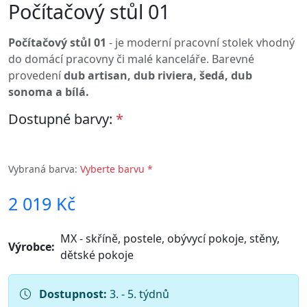
Rozměry počítačového stolku:
šířka: 100 cm
výška: 73 cm
hloubka: 50 cm
Počítačový stolek je dodáván v demontu.
Pro bližší informace volejte
602 696 574
nebo pište
prodejna@nabytekpolodna.cz
Parametry produktu
Rozměry:
100 × 50 × 73 cm