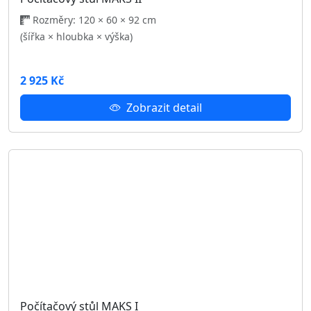
Psací stůl LOFT MAX
Rozměry: 130 × 64 × 76 cm
(šířka × hloubka × výška)
4 233 Kč
Zobrazit detail