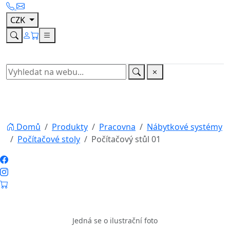
policí na klávesnici, která je umístěna pod pracovní
deskou a šetří tak místo na pracovní desce. Na
pravé straně stolu je jeden praktický šuplík na psací
potřeby a skříňka s policí na dokumenty. Tento
moderní počítačový stolek je vyroben z kvalitního
lamina opatřeného ABS hranou, která chrání rohy
stolku před poškozením. Lamino zajistí optimální
nosnost a stabilitu stolku, je stálobarevné, snadno
se čistí a je nenáročné na povrchovou údržbu. Díky
výběru barevných variant je tento moderní
počítačový stolek vhodný do každého interiéru.
Materiál:
lamino s ABS hranou
Barevné varianty:
dub artisan, dub riviera, šedá, bílá a dub sonoma