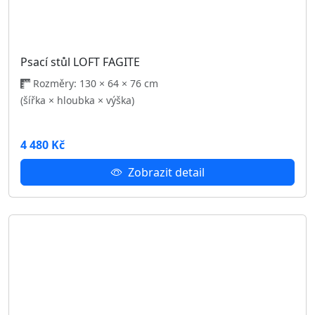
Počítačový stůl MAKS Z
Rozměry: 120 × 60 × 87 cm
(šířka × hloubka × výška)
3 440 Kč
Zobrazit detail
Odběr novinek
Přihlaste se k odběru a buďte informováni o našich
novinkách.
Přihlásit se
Úvod