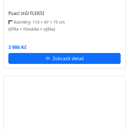
Havlíčkova 58
Jihlava 586 01
Užitečné odkazy
O nás
Kontakt
Obchodní podmínky
Reklamační řád
GDPR
Hodnoceni
Blog
Kariéra
Nastavení cookies
Kategorie
AKCE
SKLADEM