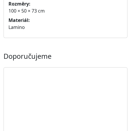
(šířka × hloubka × výška)
2 925 Kč
Zobrazit detail
Počítačový stůl MAKS I
Rozměry: 120 × 60 × 75 cm