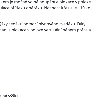
-5%
elářské křeslo
Kancelářské křeslo FORE
ILTON
Rozměry: 68 × 74 × 118 c
změry: 62 × 70 × 105 cm
(šířka × hloubka × výška)
ka × hloubka × výška)