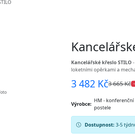
, který dokáže zajistit přizpůsobování
í kancelářské křeslo dokáže zajistit dynamické
 zachování fyziologického zakřivení páteře. Pro
správně z nabídky kancelářských židlí.
hodlné křeslo v minimalistickém designu s regulací
křeslo má stabilní základnu s pěti kolečky a s
kem je možné volné houpání a blokace v poloze
lace přítlaku opěráku. Nosnost křesla je 110 kg.
výšky sedáku pomocí plynového zvedáku. Díky
ní a blokace v poloze vertikální během práce a