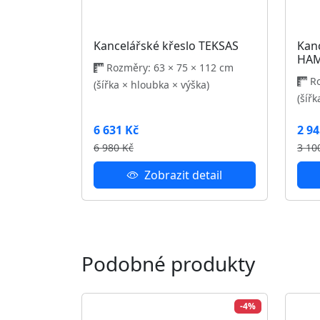
Kancelářské křeslo RASIM
Kan
Rozměry: 65 × 60 × 121 cm
Ro
(šířka × hloubka × výška)
(šíř
2 584 Kč
2 58
2 690 Kč
2 72
Zobrazit detail
Odběr novinek
Přihlaste se k odběru a buďte informováni o
Přihlásit se
Nábytek Polodna
Kont