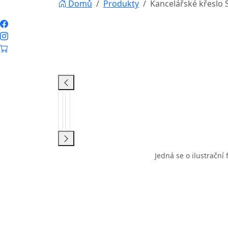
Popis produktu
Kancelářské křeslo STILO
Kancelářské křeslo je nástrojem na sezení
individuálním potřebám uživatele. Kvalitn
sezení a správné podepření těla vsedě při
zdravé sezení je nesmírně důležité vybrat 
Kancelářské křeslo STILO je čalouněné po
loketních opěrek. Toto komfortní pracovní 
mechanismem TILT. Díky šroubu pod sedá
vertikální během práce a samozřejmě regu
Křeslo je dodáváno v demontu.
Mechanizmus TILT
- umožňuje regulaci 
šroubu pod sedákem je možné volné houpá
samozřejmě regulace přítlaku opěrky.