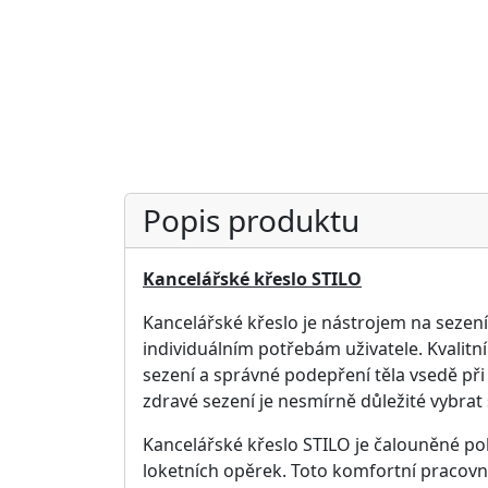
Materiál:
ekokůže
Barevné varianty:
černé
Rozměry pracovního křesla:
šířka sedu/hloubka sedu/celková nastavit
66 / 49 / 116 až 125 cm
Hmotnost:
11 kg
Pracovní křeslo je dodáváno v demontu.
pro bližší informace volejte
602 696 574
n