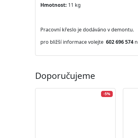
6 631 Kč
2 94
6 980 Kč
3 10
Zobrazit detail
Podobné produkty
-4%