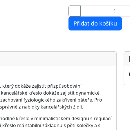
elná výška
ebo pište na mail
prodejna@nabytekpolodna.cz