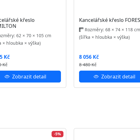
celářské křeslo MARION
Kancelářská židle PRESKI
změry: 62 × 62 × 120 cm
Rozměry: 58 × 60 × 88 cm
ka × hloubka × výška)
(šířka × hloubka × výška)
4 Kč
2 299 Kč
0 Kč
2 420 Kč
Zobrazit detail
Zobrazit detail
 našich novinkách.
akt
Užitečné odkazy