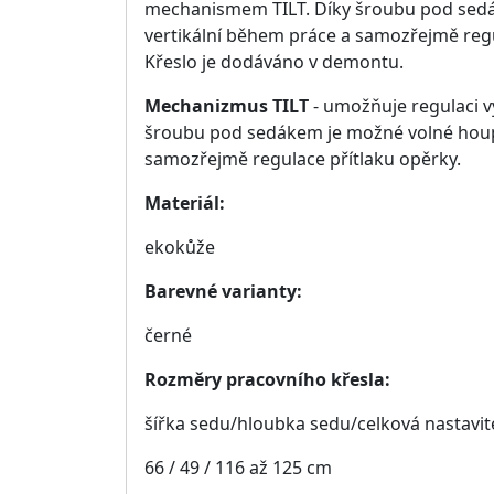
Doporučujeme
-5%
Kancelářské křeslo TEKSAS
Kanc
HAM
Rozměry: 63 × 75 × 112 cm
Ro
(šířka × hloubka × výška)
(šíř