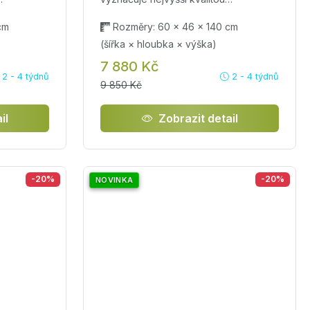
cm
Rozměry: 60 × 46 × 140 cm
(šířka × hloubka × výška)
7 880 Kč
2 - 4 týdnů
2 - 4 týdnů
9 850 Kč
il
Zobrazit detail
-20%
-20%
NOVINKA