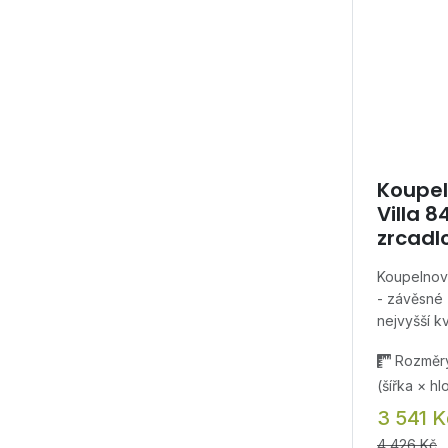
Koupel
Villa 8
zrcadl
Koupelnová
- závěsné
nejvyšší k
Rozměry
(šířka × h
3 541 K
4 426 Kč