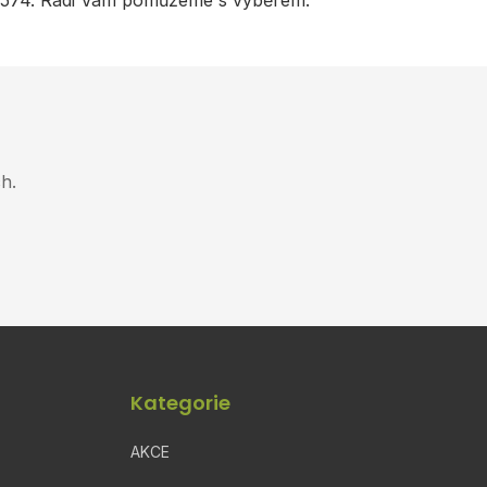
 574. Rádi Vám pomůžeme s výběrem.
h.
Kategorie
AKCE