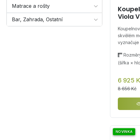
Matrace a rošty
Koupel
Viola V
Bar, Zahrada, Ostatní
Koupelnová
skvělém m
vyznačuje 
Rozměry
(šířka × h
6 925 
8 656 Kč
NOVINKA