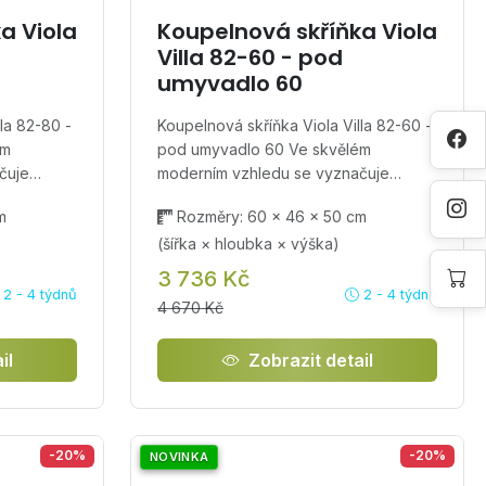
a Viola
Koupelnová skříňka Viola
Villa 82-60 - pod
umyvadlo 60
la 82-80 -
Koupelnová skříňka Viola Villa 82-60 -
ém
pod umyvadlo 60 Ve skvělém
ačuje…
moderním vzhledu se vyznačuje…
m
Rozměry: 60 × 46 × 50 cm
(šířka × hloubka × výška)
3 736 Kč
2 - 4 týdnů
2 - 4 týdnů
4 670 Kč
il
Zobrazit detail
-20%
-20%
NOVINKA