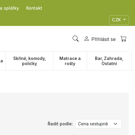
a splátky
Kontakt
CZK
Přihlásit se
Skříně, komody,
Matrace a
Bar, Zahrada,
na
poličky
rošty
Ostatní
Řadit podle: