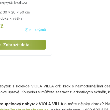
nejvyšší kvalitou…
: 30 × 26 × 80 cm
loubka × výška)
Kč
2 - 4 týdnů
Zobrazit detail
ábytek z kolekce VIOLA VILLA drží krok s nejmodernějšími des
hové úpravě. Koupelnu si můžete sestavit z jednotlivých skříněk, k
koupelnový nábytek VIOLA VILLA
a máte nějaký dotaz? N