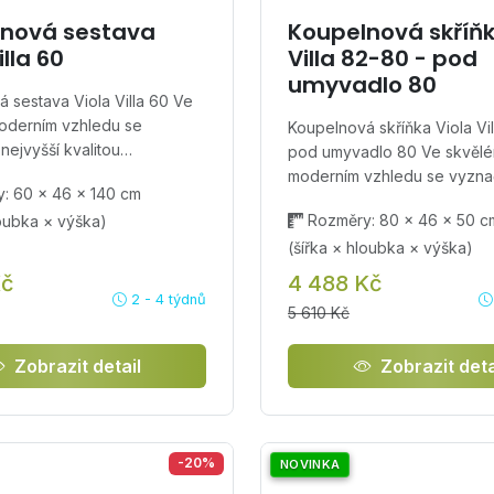
nová sestava
Koupelnová skříňk
illa 60
Villa 82-80 - pod
umyvadlo 80
 sestava Viola Villa 60 Ve
oderním vzhledu se
Koupelnová skříňka Viola Vil
nejvyšší kvalitou…
pod umyvadlo 80 Ve skvěl
moderním vzhledu se vyzn
: 60 × 46 × 140 cm
Rozměry: 80 × 46 × 50 c
loubka × výška)
(šířka × hloubka × výška)
Kč
4 488 Kč
2 - 4 týdnů
5 610 Kč
Zobrazit detail
Zobrazit deta
-20%
NOVINKA