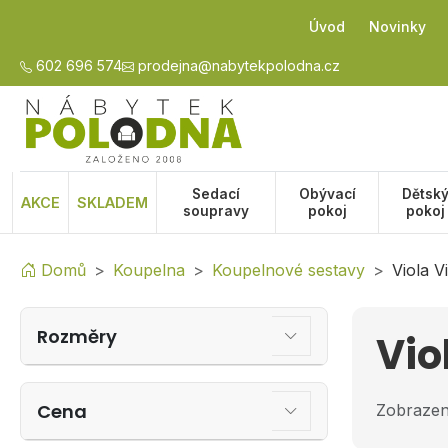
Úvod
Novinky
602 696 574
prodejna@nabytekpolodna.cz
Sedací
Obývací
Dětsk
AKCE
SKLADEM
soupravy
pokoj
pokoj
Domů
Koupelna
Koupelnové sestavy
Viola Vi
Rozměry
Vio
Cena
Zobrazen