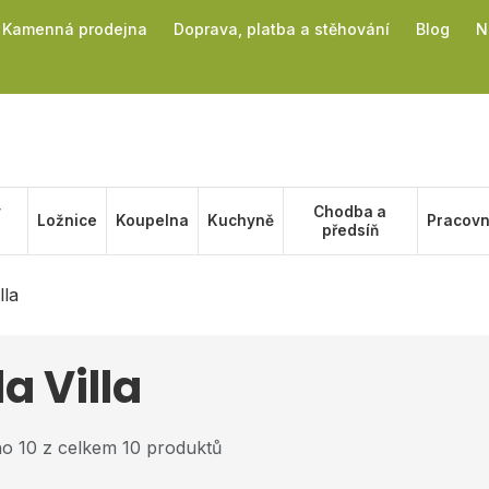
Kamenná prodejna
Doprava, platba a stěhování
Blog
N
ý
Chodba a
Ložnice
Koupelna
Kuchyně
Pracov
předsíň
lla
la Villa
o 10 z celkem 10 produktů