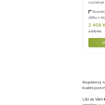
vyznačuje 
Rozměry
(šířka × h
2 408 
3 010 Kč
Koupelnový n
kvalitní povrc
Líbí se Vám