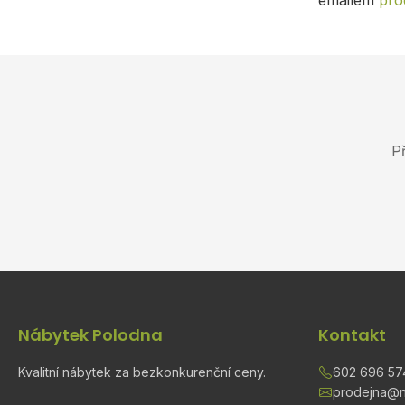
emailem
pro
P
Nábytek Polodna
Kontakt
Kvalitní nábytek za bezkonkurenční ceny.
602 696 57
prodejna@n