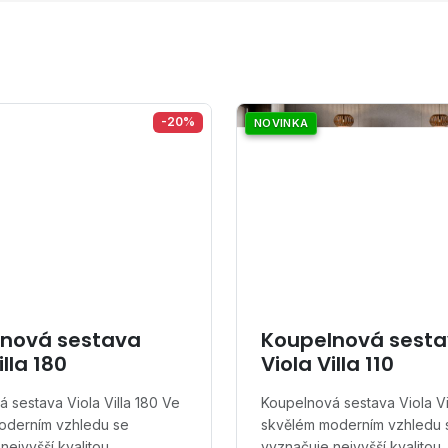
-20%
NOVINKA
nová sestava
Koupelnová sest
illa 180
Viola Villa 110
 sestava Viola Villa 180 Ve
Koupelnová sestava Viola Vil
oderním vzhledu se
skvělém moderním vzhledu 
nejvyšší kvalitou…
vyznačuje nejvyšší kvalitou