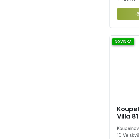
NOVINKA
Koupel
Villa 8
Koupelnová
1D Ve skv