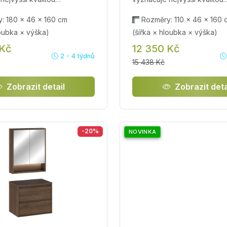
: 180 × 46 × 160 cm
Rozměry: 110 × 46 × 160 
loubka × výška)
(šířka × hloubka × výška)
 Kč
12 350 Kč
2 - 4 týdnů
15 438 Kč
Zobrazit detail
Zobrazit deta
-20%
NOVINKA