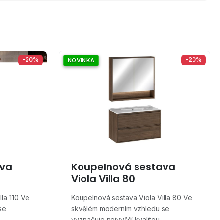
-20%
-20%
NOVINKA
ava
Koupelnová sestava
Viola Villa 80
la 110 Ve
Koupelnová sestava Viola Villa 80 Ve
se
skvělém moderním vzhledu se
…
vyznačuje nejvyšší kvalitou…