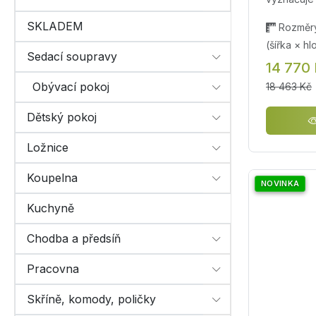
SKLADEM
Rozměry
(šířka × h
Sedací soupravy
14 770
Obývací pokoj
18 463 Kč
Dětský pokoj
Ložnice
Koupelna
NOVINKA
Kuchyně
Chodba a předsíň
Pracovna
Skříně, komody, poličky