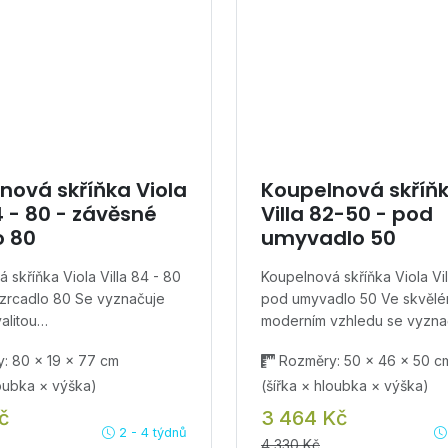
nová skříňka Viola
Koupelnová skříňk
4 - 80 - závěsné
Villa 82-50 - pod
o 80
umyvadlo 50
 skříňka Viola Villa 84 - 80
Koupelnová skříňka Viola Vil
 zrcadlo 80 Se vyznačuje
pod umyvadlo 50 Ve skvěl
valitou…
moderním vzhledu se vyzn
: 80 × 19 × 77 cm
Rozměry: 50 × 46 × 50 c
loubka × výška)
(šířka × hloubka × výška)
č
3 464 Kč
2 - 4 týdnů
4 330 Kč