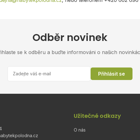
dejna@nabytekpolodna.cz
, nebo telefonem +420 602 696
Odběr novinek
řihlaste se k odběru a buďte informováni o našich novinkác
Přihlásit se
Užitečné odkazy
4
O nás
abytekpolodna.cz