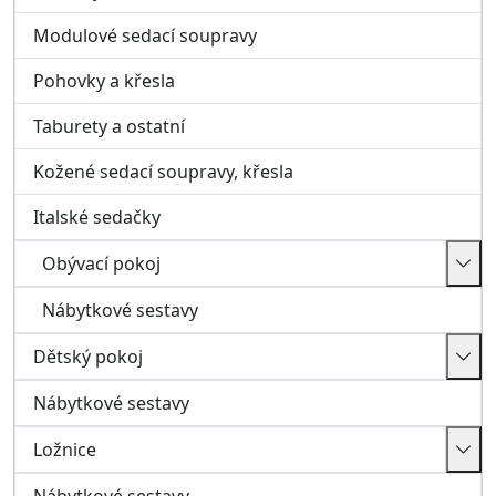
Nábytkové sestavy
Ložnice
Nábytkové sestavy
Koupelna
Koupelnové sestavy
Kuchyně
Chodba a předsíň
Předsíňové stěny
Botníky, skříňky, zrcadla
Věšáky
Pracovna