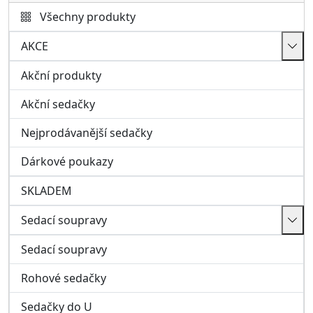
Rohové sedačky
Sedačky do U
Modulové sedací soupravy
Pohovky a křesla
Taburety a ostatní
Kožené sedací soupravy, křesla
Italské sedačky
Obývací pokoj
Nábytkové sestavy
Dětský pokoj