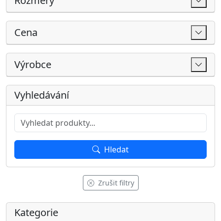
Zrušit filtry
Kategorie
Všechny produkty
AKCE
Akční produkty
Akční sedačky
Nejprodávanější sedačky
Dárkové poukazy
SKLADEM
Sedací soupravy
Sedací soupravy