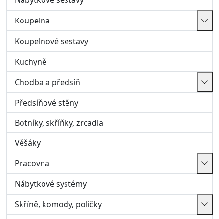
Nábytkové systémy
Skříně, komody, poličky
Skříně, regály, vitríny
Poličky, závěsné skříňky
Komody, truhly
Matrace a rošty
Matrace
Rošty
Bar, Zahrada, Ostatní
Zahrada, volný čas
Křesla relaxační,houpací