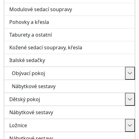
Dětský pokoj
Nábytkové sestavy
Ložnice
Nábytkové sestavy
Koupelna
Koupelnové sestavy
Kuchyně
Chodba a předsíň
Předsíňové stěny
Botníky, skříňky, zrcadla
Věšáky