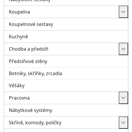
Pracovna
Nábytkové systémy
Skříně, komody, poličky
Skříně, regály, vitríny
Poličky, závěsné skříňky
Komody, truhly
Matrace a rošty
Matrace
Rošty
Bar, Zahrada, Ostatní