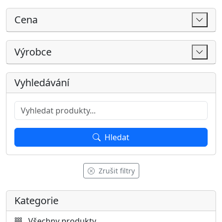
Zrušit filtry
Kategorie
Všechny produkty
AKCE
Akční produkty
Akční sedačky
Nejprodávanější sedačky
Dárkové poukazy
SKLADEM
Sedací soupravy