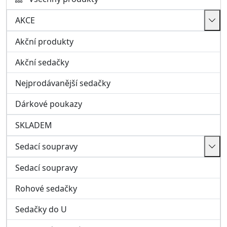
Sedací soupravy
Rohové sedačky
Sedačky do U
Modulové sedací soupravy
Pohovky a křesla
Taburety a ostatní
Kožené sedací soupravy, křesla
Italské sedačky
Obývací pokoj
Nábytkové sestavy
Dětský pokoj