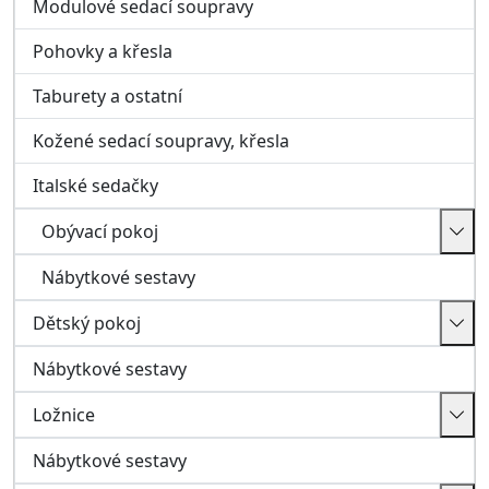
Nábytkové sestavy
Ložnice
Nábytkové sestavy
Koupelna
Koupelnové sestavy
Kuchyně
Chodba a předsíň
Předsíňové stěny
Botníky, skříňky, zrcadla
Věšáky