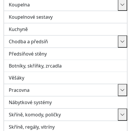
Pracovna
Nábytkové systémy
Skříně, komody, poličky
Skříně, regály, vitríny
Poličky, závěsné skříňky
Komody, truhly
Matrace a rošty
Matrace
Rošty
Bar, Zahrada, Ostatní
Zahrada, volný čas